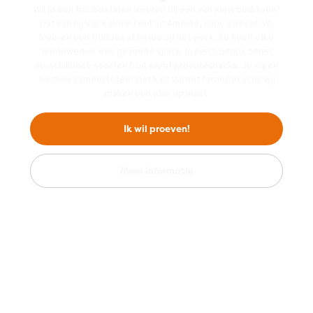
Wil je een fruitbox laten leveren bij één van jouw bedrijven?
Dat kan bij Van Kekem Fruit uit Ameide, nabij Utrecht. Wij
leveren een fruitbox af bij jou op het werk. Zo heeft elke
medewerker een gezonde snack. In een fruitbox zitten
verschillende soorten fruit en/of groentesnacks. Je eigen
fruitbox samenstellen? Dat kan! Vul het formulier in en wij
maken een plan op maat.
Ik wil proeven!
Meer informatie