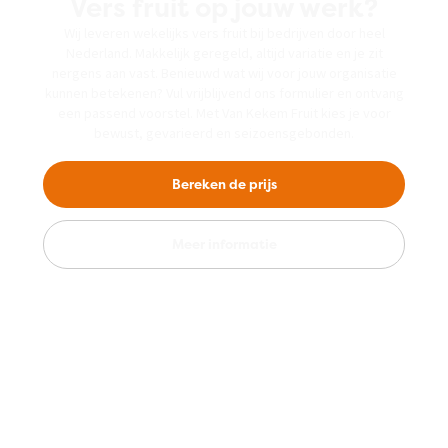
Vers fruit op jouw werk?
Wij leveren wekelijks vers fruit bij bedrijven door heel
Nederland. Makkelijk geregeld, altijd variatie en je zit
nergens aan vast. Benieuwd wat wij voor jouw organisatie
kunnen betekenen? Vul vrijblijvend ons formulier en ontvang
een passend voorstel. Met Van Kekem Fruit kies je voor
bewust, gevarieerd en seizoensgebonden.
Bereken de prijs
Meer informatie