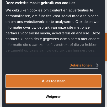
Deze website maakt gebruik van cookies
We gebruiken cookies om content en advertenties te
Bereken de prijs
personaliseren, om functies voor social media te bieden
en om ons websiteverkeer te analyseren. Ook delen we
Vul het onderstaande formulier in.
informatie over uw gebruik van onze site met onze
partners voor social media, adverteren en analyse. Deze
partners kunnen deze gegevens combineren met andere
Feedback?
informatie die u aan ze heeft verstrekt of die ze hebben
verzameld op basis van uw gebruik van hun services.
Details tonen
Alles toestaan
Weigeren