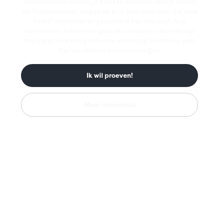
fruitleverancier waarbij je fruit kan bestellen voor je bedrijf.
Als fruitleverancier zorgen wij er iedere week voor dat jouw
bedrijf voldoende en gevarieerd fruit ontvangt. Al je
werknemers kunnen hier gebruik van maken. Het eten van
fruit zorgt voor een gezondere levensstijl. Ontdek nu welk
fruit we allemaal kunnen bezorgen.
Ik wil proeven!
Meer informatie