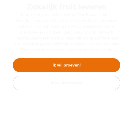
Zakelijk fruit leveren
Wil je zakelijk fruit laten leveren? Van Kekem Fruit uit
Ameide, nabij Utrecht helpt je graag verder. Bij ons kan je
zakelijk fruit laten bezorgen. We zorgen ervoor dat je
medewerkers altijd een gezonde snack op het werk
hebben. Elke week wordt er een fruitbox bij je afgeleverd
die vol zit met gevarieerd fruit. Benieuwd wat wij voor jouw
organisatie kunnen betekenen? Vul het formulier in!
Ik wil proeven!
Meer informatie